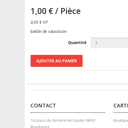
1,00 €
/ Pièce
0,95 € HT
batôn de saucisson
Quantité
AJOUTER AU PANIER
CONTACT
CART
14, place du Général de Gaulle 59630
Boutique
Bourbourg