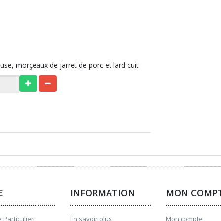
se, morçeaux de jarret de porc et lard cuit
E
INFORMATION
MON COMP
 Particulier
En savoir plus
Mon compte