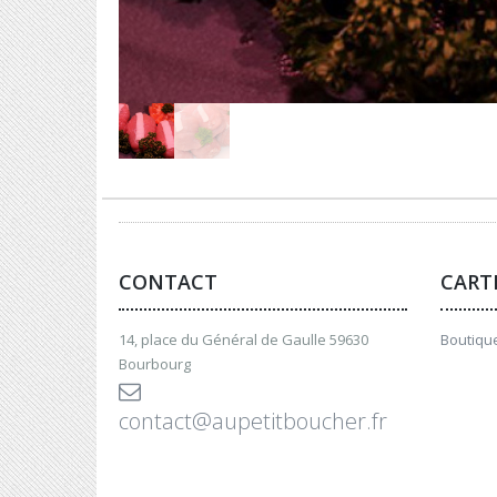
CONTACT
CART
14, place du Général de Gaulle 59630
Boutique
Bourbourg
contact@aupetitboucher.fr