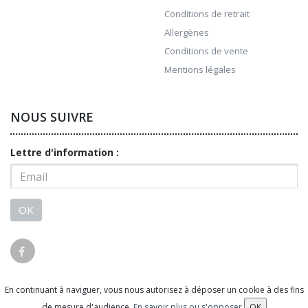
Conditions de retrait
Allergènes
Conditions de vente
Mentions légales
NOUS SUIVRE
Lettre d'information :
OK
En continuant à naviguer, vous nous autorisez à déposer un cookie à des fins
© 2026 - Logiciel
SaasFood - Logiciel de gestion de
de mesure d'audience.
En savoir plus ou s'opposer
OK