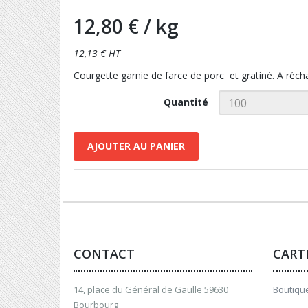
12,80 €
/ kg
12,13 € HT
Courgette garnie de farce de porc et gratiné. A réch
Quantité
AJOUTER AU PANIER
CONTACT
CART
14, place du Général de Gaulle 59630
Boutique
Bourbourg